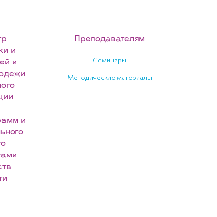
тр
Преподавателям
ки и
Семинары
ей и
лодежи
Методические материалы
ного
ции
рамм и
ьного
го
гами
ств
ти