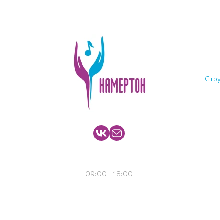
Стру
+7 4965351753
09:00 – 18:00